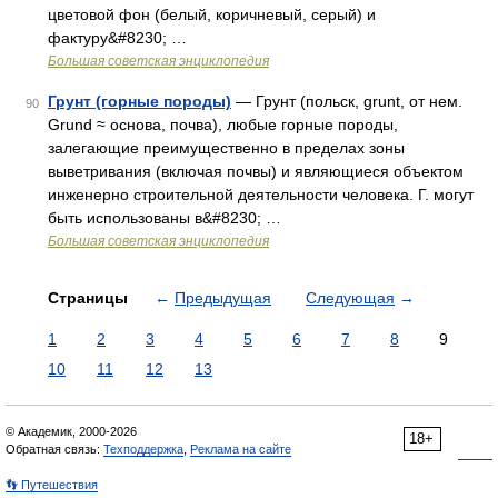
цветовой фон (белый, коричневый, серый) и
фактуру&#8230; …
Большая советская энциклопедия
Грунт (горные породы)
— Грунт (польск, grunt, от нем.
90
Grund ≈ основа, почва), любые горные породы,
залегающие преимущественно в пределах зоны
выветривания (включая почвы) и являющиеся объектом
инженерно строительной деятельности человека. Г. могут
быть использованы в&#8230; …
Большая советская энциклопедия
Страницы
←
Предыдущая
Следующая
→
1
2
3
4
5
6
7
8
9
10
11
12
13
© Академик, 2000-2026
18+
Обратная связь:
Техподдержка
,
Реклама на сайте
👣 Путешествия