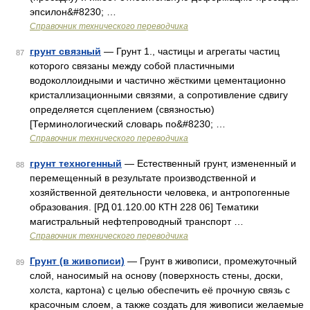
эпсилон&#8230; …
Справочник технического переводчика
грунт связный
— Грунт 1., частицы и агрегаты частиц
87
которого связаны между собой пластичными
водоколлоидными и частично жёсткими цементационно
кристаллизационными связями, а сопротивление сдвигу
определяется сцеплением (связностью)
[Терминологический словарь по&#8230; …
Справочник технического переводчика
грунт техногенный
— Естественный грунт, измененный и
88
перемещенный в результате производственной и
хозяйственной деятельности человека, и антропогенные
образования. [РД 01.120.00 КТН 228 06] Тематики
магистральный нефтепроводный транспорт …
Справочник технического переводчика
Грунт (в живописи)
— Грунт в живописи, промежуточный
89
слой, наносимый на основу (поверхность стены, доски,
холста, картона) с целью обеспечить её прочную связь с
красочным слоем, а также создать для живописи желаемые