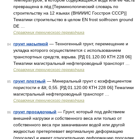
температурой, в котором содержащаяся вода или её часть
превращена в лёд [Терминологический словарь по
строительству на 12 языках (ВНИИИС Госстроя СССР)]
Тематики строительство в целом EN frost soilfrozen ground
DE …
Справочник технического переводчика
грунт насыпной
— Техногенный грунт, перемещение и
84
укладка которого осуществляется с использованием
транспортных средств, взрыва. [РД 01.120.00 КТН 228 06]
Тематики магистральный нефтепроводный транспорт …
Справочник технического переводчика
грунт плотный
— Минеральный грунт с коэффициентом
85
пористости е &lt; 0,55. [РД 01.120.00 КТН 228 06] Тематики
магистральный нефтепроводный транспорт …
Справочник технического переводчика
грунт просадочный
— Грунт, который под действием
86
внешней нагрузки и собственного веса или только от
собственного веса при замачивании водой или другой
жидкостью претерпевает вертикальную деформацию
(просадку) и имеет относительную деформацию просадки