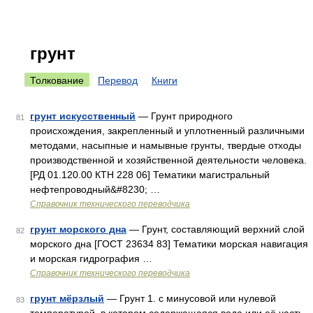
грунт
Толкование
Перевод
Книги
грунт искусственный
— Грунт природного
81
происхождения, закрепленный и уплотненный различными
методами, насыпные и намывные грунты, твердые отходы
производственной и хозяйственной деятельности человека.
[РД 01.120.00 КТН 228 06] Тематики магистральный
нефтепроводный&#8230; …
Справочник технического переводчика
грунт морского дна
— Грунт, составляющий верхний слой
82
морского дна [ГОСТ 23634 83] Тематики морская навигация
и морская гидрография …
Справочник технического переводчика
грунт мёрзлый
— Грунт 1. с минусовой или нулевой
83